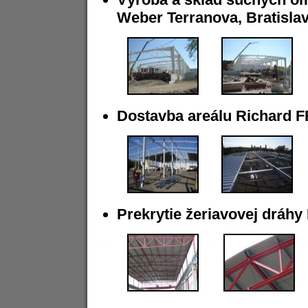
Weber Terranova, Bratisla
Dostavba areálu Richard F
Prekrytie žeriavovej dráhy