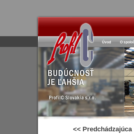
Úvod
O spolo
<< Predchádzajúca