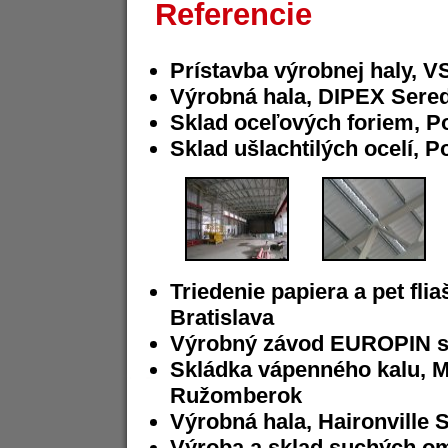
Referencie
Prístavba výrobnej haly, V
Výrobná hala, DIPEX Sere
Sklad oceľových foriem, P
Sklad ušlachtilých ocelí, 
Triedenie papiera a pet fli
Bratislava
Výrobný závod EUROPIN s.
Skládka vápenného kalu,
Ružomberok
Výrobná hala, Haironville 
Výroba a sklad suchých om